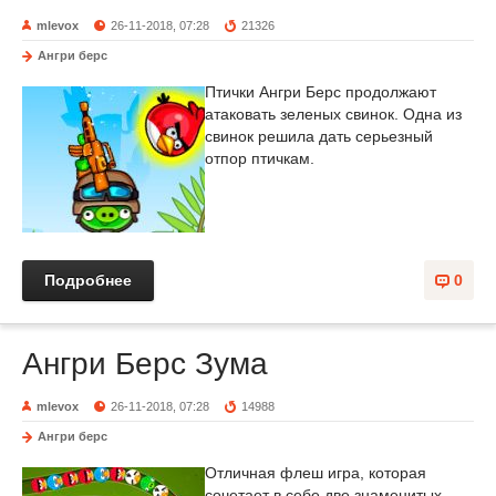
mlevox
26-11-2018, 07:28
21326
Ангри берс
Птички Ангри Берс продолжают
атаковать зеленых свинок. Одна из
свинок решила дать серьезный
отпор птичкам.
Подробнее
0
Ангри Берс Зума
mlevox
26-11-2018, 07:28
14988
Ангри берс
Отличная флеш игра, которая
сочетает в себе две знаменитых