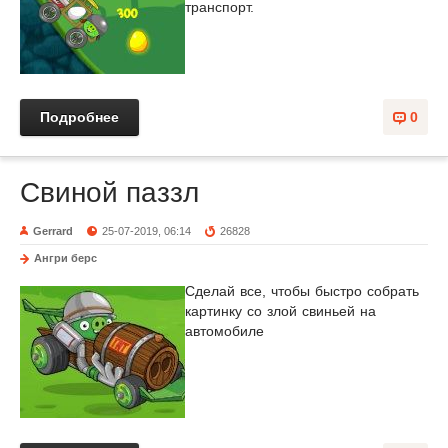
транспорт.
Подробнее
0
Свиной паззл
Gerrard
25-07-2019, 06:14
26828
Ангри берс
Сделай все, чтобы быстро собрать
картинку со злой свиньей на
автомобиле