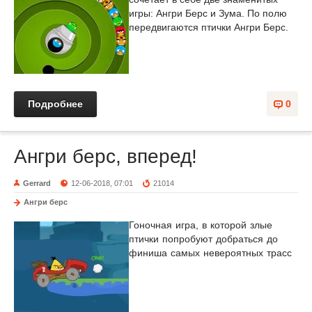
игры: Ангри Берс и Зума. По полю
передвигаются птички Ангри Берс.
Подробнее
0
Ангри берс, вперед!
Gerrard
12-06-2018, 07:01
21014
Ангри берс
Гоночная игра, в которой злые
птички попробуют добраться до
финиша самых невероятных трасс