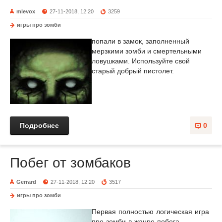
mlevox
27-11-2018, 12:20
3259
игры про зомби
попали в замок, заполненный
мерзкими зомби и смертельными
ловушками. Используйте свой
старый добрый пистолет.
Подробнее
0
Побег от зомбаков
Gerrard
27-11-2018, 12:20
3517
игры про зомби
Первая полностью логическая игра
про зомби в жанре побега.