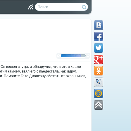
Чт
ен
ие
RS
S
Он вошел внутрь и обнаружил, что в этом храме
м камнем, взял его с пьедестала, как, вдруг,
и. Помогите Гато Джонсону сбежать от охранников,