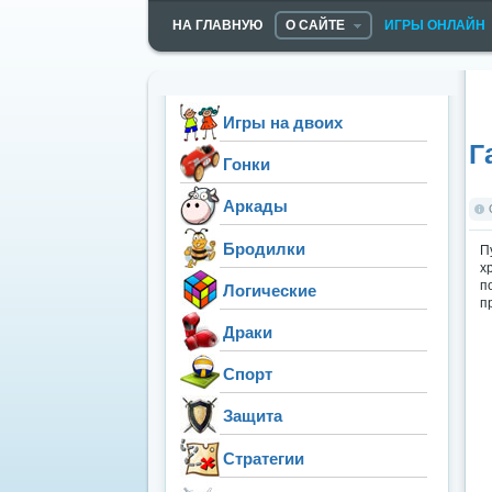
НА ГЛАВНУЮ
О САЙТЕ
ИГРЫ ОНЛАЙН
Игры на двоих
Г
Гонки
Аркады
Бродилки
П
х
п
Логические
п
Драки
Спорт
Защита
Стратегии