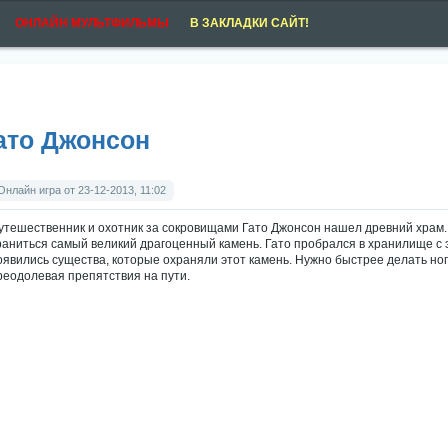
ОНЛАЙН МУЛЬТФИЛЬМЫ
В ЗАКЛАДКИ САЙТ!
ато Джонсон
Онлайн игра от 23-12-2013, 11:02
утешественник и охотник за сокровищами Гато Джонсон нашел древний храм. 
раниться самый великий драгоценный камень. Гато пробрался в хранилище с эти
оявились существа, которые охраняли этот камень. Нужно быстрее делать ног
реодолевая препятствия на пути.