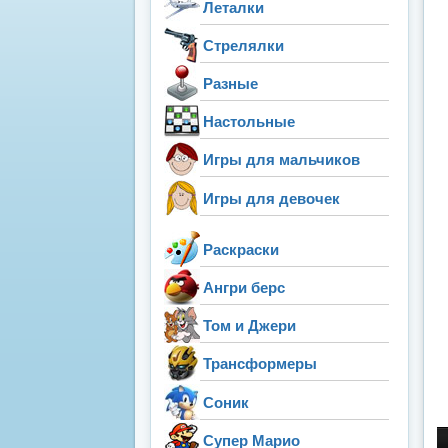
Леталки
Стрелялки
Разные
Настольные
Игры для мальчиков
Игры для девочек
Раскраски
Ангри берс
Том и Джери
Трансформеры
Соник
Супер Марио