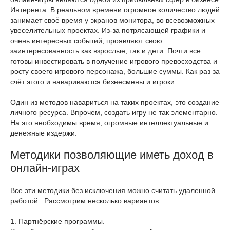
Интернета. В реальном времени огромное количество людей
занимает своё время у экранов монитора, во всевозможных
увеселительных проектах. Из-за потрясающей графики и
очень интересных событий, проявляют свою
заинтересованность как взрослые, так и дети. Почти все
готовы инвестировать в получение игрового превосходства и
росту своего игрового персонажа, большие суммы. Как раз за
счёт этого и навариваются бизнесмены и игроки.
Один из методов навариться на таких проектах, это создание
личного ресурса. Впрочем, создать игру не так элементарно.
На это необходимы время, огромные интеллектуальные и
денежные издержи.
Методики позволяющие иметь доход в
онлайн-играх
Все эти методики без исключения можно считать удаленной
работой . Рассмотрим несколько вариантов:
1. Партнёрские программы.