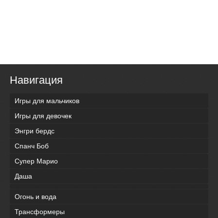
Навигация
Игры для мальчиков
Игры для девочек
Энгри бердс
Спанч Боб
Супер Марио
Даша
Огонь и вода
Трансформеры