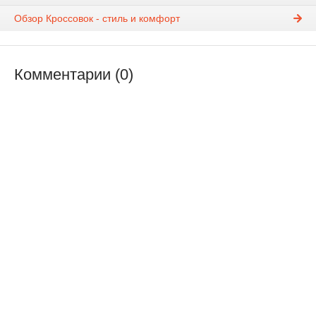
Обзор Кроссовок - стиль и комфорт
Комментарии (0)