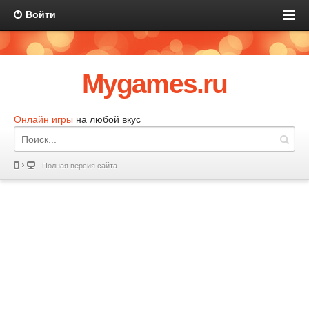
Войти
Mygames.ru
Онлайн игры
на любой вкус
Полная версия сайта