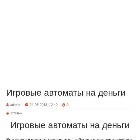
Игровые автоматы на деньги
admin
24-05-2018, 12:40
0
Статьи
Игровые автоматы на деньги
Вне зависимости от уровня игры геймера и наличия везения