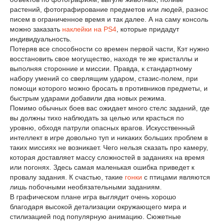
растений, фотографирование предметов или людей, разнос
писем в ограниченное время и так далее. А на саму консоль
можно заказать
наклейки на PS4
, которые придадут
индивидуальность.
Потеряв все способности со времен первой части, Кэт нужно
восстановить свое могущество, находя те же кристаллы и
выполняя сторонние и миссии. Правда, к стандартному
набору умений со сверлящим ударом, стазис-полем, при
помощи которого можно бросать в противников предметы, и
быстрым ударами добавили два новых режима.
Помимо обычных боев вас ожидает много стелс заданий, где
вы должны тихо наблюдать за целью или красться по
уровню, обходя патрули опасных врагов. Искусственный
интеллект в игре довольно туп и никаких больших проблем в
таких миссиях не возникает. Чего нельзя сказать про камеру,
которая доставляет массу сложностей в заданиях на время
или погонях. Здесь самая маленькая ошибка приведет к
провалу задания. К счастью, такие
гонки
с птицами являются
лишь побочными необязательными заданиям.
В графическом плане игра выглядит очень хорошо
благодаря высокой детализации окружающего мира и
стилизацией под популярную анимацию. Сюжетные