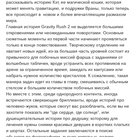
рассказывать историю Кэт, ее магической кошки, которая
может менять гравитацию, и подружки Враны, только теперь
все происходит в новом и более впечатляющим размахом
мира.
Главная история Gravity Rush 2 не выделяется большими
откровениями или неожиданными поворотами. Основные
сюжетные моменты из первой части начинают проявляться
только в конце повествования. Творческому отделению не
хватает новых идей, из-за большая часть уровней состоит из
привычного для побочных миссий фарша с заданиями от
волшебных табличек, вроде устранить всех противников на
арене за ограниченное время, закидать их кактусами или
набрать нужное количество кристаллов. К сожалению, такая
манера задач идет из главы в главу, смешиваясь с обычным
стелсом и большим количеством побочных миссий.
Но вместе с этим, среди однородного контента, иногда
встречаются сверкающие бриллианты, вроде историй про
человеко-жуков, которые смогут вас разоблачить, если вы не
захотите показать им "где сердце, где солнце”, или
душещипательные истории про дедушку, которому для
лечения нужны снимки красивых девушек в коротких платьях
и шортах. Остальные задания заключаются в поиске
объектов по фотографиям, выгуле животных, поливе