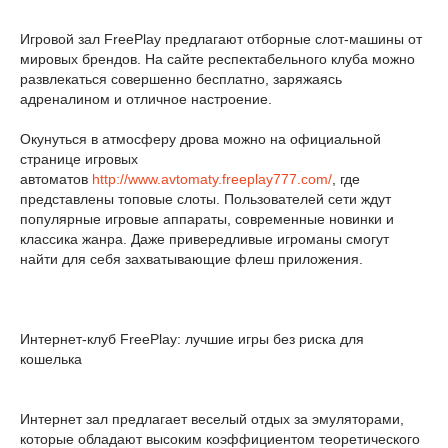
Игровой зал FreePlay предлагают отборные слот-машины от
мировых брендов. На сайте респектабельного клуба можно
развлекаться совершенно бесплатно, заряжаясь
адреналином и отличное настроение.
Окунуться в атмосферу дрова можно на официальной
странице игровых
автоматов
http://www.avtomaty.freeplay777.com/
, где
представлены топовые слоты. Пользователей сети ждут
популярные игровые аппараты, современные новинки и
классика жанра. Даже привередливые игроманы смогут
найти для себя захватывающие флеш приложения.
Интернет-клуб FreePlay: лучшие игры без риска для
кошелька
Интернет зал предлагает веселый отдых за эмуляторами,
которые обладают высоким коэффициентом теоретического