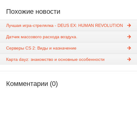
Похожие новости
Лучшая игра-стрелялка - DEUS EX: HUMAN REVOLUTION
Датчик массового расхода воздуха.
Серверы CS 2: Виды и назначение
Карта dayz: знакомство и основные особенности
Комментарии (0)