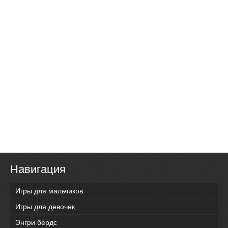
Навигация
Игры для мальчиков
Игры для девочек
Энгри бердс