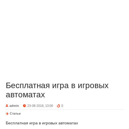
Бесплатная игра в игровых
автоматах
admin
23-08-2018, 13:00
0
Статьи
Бесплатная игра в игровых автоматах