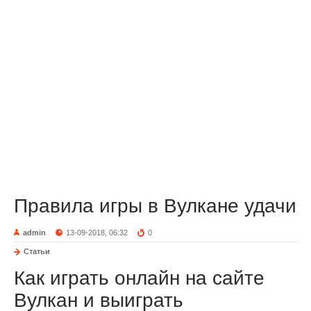
Правила игры в Вулкане удачи
admin
13-09-2018, 06:32
0
Статьи
Как играть онлайн на сайте
Вулкан и выиграть