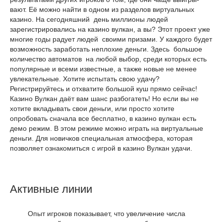
вают. Её можно найти в одном из разделов виртуальных
казино. На сегодняшний день миллионы людей
зарегистрировались на казино вулкан, а вы? Этот проект уже
многие годы радует людей своими призами. У каждого будет
возможность заработать неплохие деньги. Здесь большое
количество автоматов на любой выбор, среди которых есть
популярные и всеми известные, а также новые не менее
увлекательные. Хотите испытать свою удачу?
Регистрируйтесь и отхватите большой куш прямо сейчас!
Казино Вулкан даёт вам шанс разбогатеть! Но если вы не
хотите вкладывать свои деньги, или просто хотите
опробовать сначала все бесплатно, в казино вулкан есть
демо режим. В этом режиме можно играть на виртуальные
деньги. Для новичков специальная атмосфера, которая
позволяет ознакомиться с игрой в казино Вулкан удачи.
Активные линии
Опыт игроков показывает, что увеличение числа