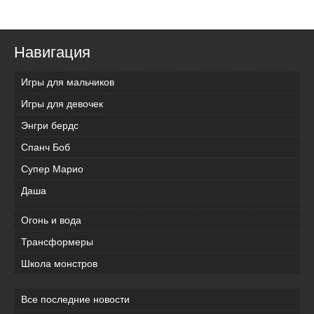
Навигация
Игры для мальчиков
Игры для девочек
Энгри бердс
Спанч Боб
Супер Марио
Даша
Огонь и вода
Трансформеры
Школа монстров
Все последние новости