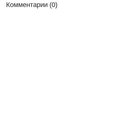
Комментарии (0)