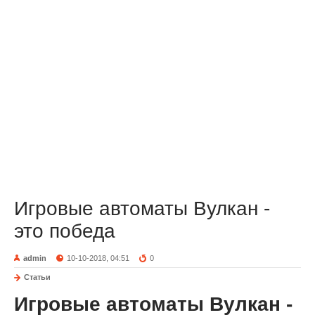
Игровые автоматы Вулкан -
это победа
admin
10-10-2018, 04:51
0
Статьи
Игровые автоматы Вулкан -