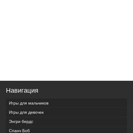
Навигация
Игры для мальчиков
Игры для девочек
Энгри бердс
Спанч Боб