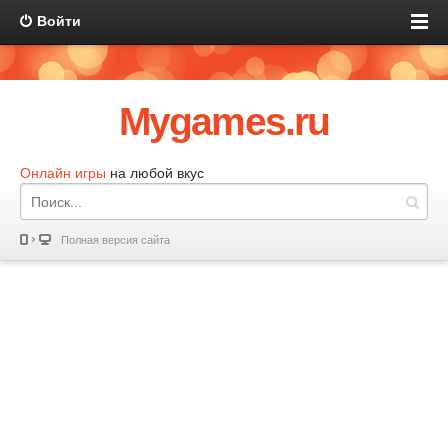
Войти
Mygames.ru
Онлайн игры
на любой вкус
Полная версия сайта