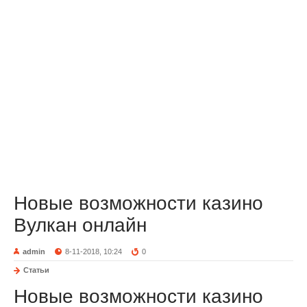
Новые возможности казино
Вулкан онлайн
admin
8-11-2018, 10:24
0
Статьи
Новые возможности казино