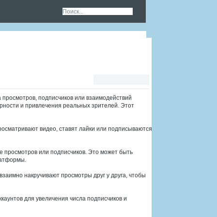
Чт
ен
ие
RS
S
а просмотров, подписчиков или взаимодействий
ярности и привлечения реальных зрителей. Этот
росматривают видео, ставят лайки или подписываются
е просмотров или подписчиков. Это может быть
латформы.
и взаимно накручивают просмотры друг у друга, чтобы
каунтов для увеличения числа подписчиков и