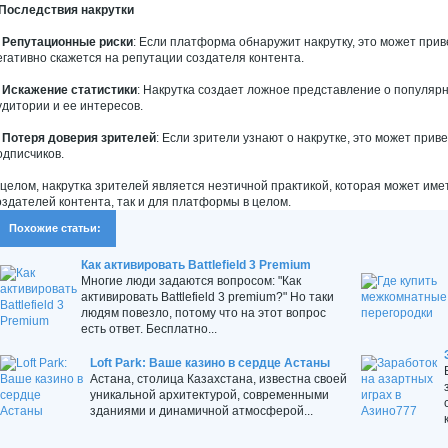
Последствия накрутки
.
Репутационные риски
: Если платформа обнаружит накрутку, это может прив
егативно скажется на репутации создателя контента.
.
Искажение статистики
: Накрутка создает ложное представление о популярн
удитории и ее интересов.
.
Потеря доверия зрителей
: Если зрители узнают о накрутке, это может при
одписчиков.
 целом, накрутка зрителей является неэтичной практикой, которая может име
оздателей контента, так и для платформы в целом.
Похожие статьи:
Как активировать Battlefield 3 Premium
Многие люди задаются вопросом: "Как
активировать Battlefield 3 premium?" Но таки
людям повезло, потому что на этот вопрос
есть ответ. Бесплатно...
Loft Park: Ваше казино в сердце Астаны
Астана, столица Казахстана, известна своей
уникальной архитектурой, современными
зданиями и динамичной атмосферой...