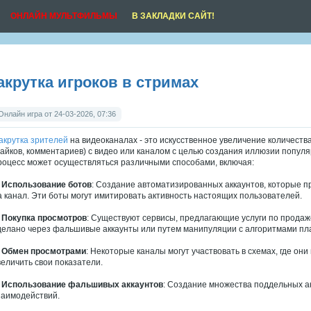
ОНЛАЙН МУЛЬТФИЛЬМЫ
В ЗАКЛАДКИ САЙТ!
акрутка игроков в стримах
Онлайн игра от 24-03-2026, 07:36
акрутка зрителей
на видеоканалах
-
это искусственное увеличение количеств
лайков, комментариев) с видео или каналом с целью создания иллюзии попул
роцесс может осуществляться различными способами, включая:
.
Использование ботов
: Создание автоматизированных аккаунтов, которые п
а канал. Эти боты могут имитировать активность настоящих пользователей.
.
Покупка просмотров
: Существуют сервисы, предлагающие услуги по продаж
делано через фальшивые аккаунты или путем манипуляции с алгоритмами п
.
Обмен просмотрами
: Некоторые каналы могут участвовать в схемах, где он
величить свои показатели.
.
Использование фальшивых аккаунтов
: Создание множества поддельных ак
заимодействий.