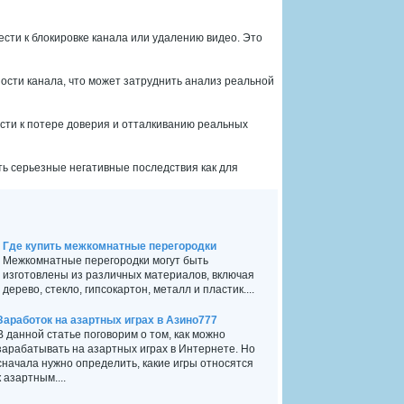
ести к блокировке канала или удалению видео. Это
ости канала, что может затруднить анализ реальной
вести к потере доверия и отталкиванию реальных
ть серьезные негативные последствия как для
Где купить межкомнатные перегородки
Межкомнатные перегородки могут быть
изготовлены из различных материалов, включая
дерево, стекло, гипсокартон, металл и пластик....
Заработок на азартных играх в Азино777
В данной статье поговорим о том, как можно
зарабатывать на азартных играх в Интернете. Но
сначала нужно определить, какие игры относятся
к азартным....