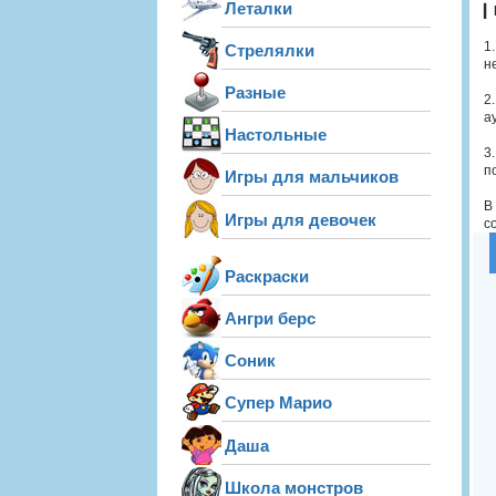
Леталки
▎
1
Стрелялки
н
Разные
2
а
Настольные
3
п
Игры для мальчиков
В
Игры для девочек
с
Раскраски
Ангри берс
Соник
Супер Марио
Даша
Школа монстров