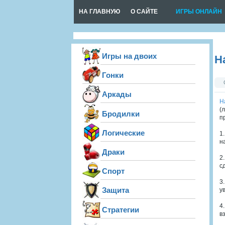
НА ГЛАВНУЮ
О САЙТЕ
ИГРЫ ОНЛАЙН
Игры на двоих
Н
Гонки
Аркады
Н
(
Бродилки
п
Логические
1
н
Драки
2
с
Спорт
3
Защита
у
4
Стратегии
в