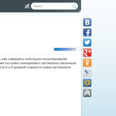
Чт
ен
ие
RS
S
чь ему совершить небольшое патрулирование.
 местах нужно припарковать автомобиль указанным
сле 6 и 8 уровней откроются новые автомобили.