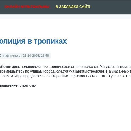
ОНЛАЙН МУЛЬТФИЛЬМЫ
В ЗАКЛАДКИ САЙТ!
олиция в тропиках
Онлайн игра от 26-10-2015, 23:59
абочий день полицейского из тропической страны начался. Мы должны помо
еремещайтесь по улицам города, следуя указаниям стрелочек. На указанных
пособом. Игра предлагает 20 интересных парковочных мест на 10 уровнях. По
правление:
стрелочки