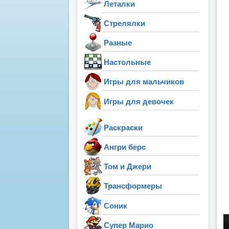
Леталки
Стрелялки
Разные
Настольные
Игры для мальчиков
Игры для девочек
Раскраски
Ангри берс
Том и Джери
Трансформеры
Соник
Супер Марио