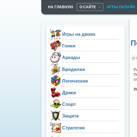
НА ГЛАВНУЮ
О САЙТЕ
ИГРЫ ОНЛАЙН
Игры на двоих
П
Гонки
Аркады
Бродилки
Р
П
с
Логические
У
Драки
Спорт
Защита
Стратегии