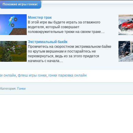
Похожие
игры
гонки
:
Монстер трак
В этой игре вы будете играть за отважного
водителя, который совершает
головокружительные трюки на своем траке....
Экстримальный бакйк
Промчитесь на скоростном экстримальном байке
по крутым вершинам и постарайтесь не
перевернуться, ведь из за этого придется
начинать с начала....
ки онлайн
,
флеш игры гонки
,
гонки парковка онлайн
Категория:
Гонки