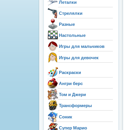
Леталки
Стрелялки
Разные
Настольные
Игры для мальчиков
Игры для девочек
Раскраски
Ангри берс
Том и Джери
Трансформеры
Соник
Супер Марио