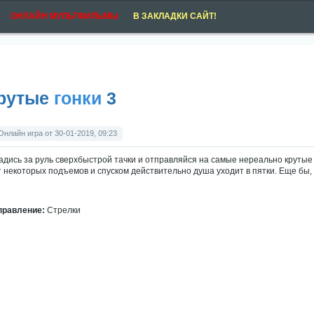
ОНЛАЙН МУЛЬТФИЛЬМЫ
В ЗАКЛАДКИ САЙТ!
рутые
гонки
3
Онлайн игра от 30-01-2019, 09:23
адись за руль сверхбыстрой тачки и отправляйся на самые нереально крутые т
т некоторых подъемов и спуском действительно душа уходит в пятки. Еще бы,
правление:
Стрелки