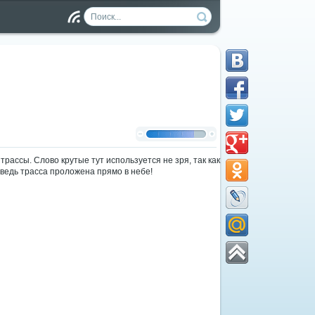
Чт
ен
ие
RS
S
рассы. Слово крутые тут используется не зря, так как
 ведь трасса проложена прямо в небе!