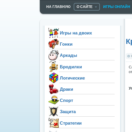
НА ГЛАВНУЮ
О САЙТЕ
ИГРЫ ОНЛАЙН
Игры на двоих
К
Гонки
Аркады
Бродилки
С
о
Логические
У
Драки
Спорт
Защита
Стратегии