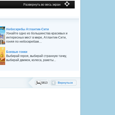
Развернуть во весь экран
Небоскребы Атлантик-Сити
Узнайте одно из большинства красивых и
интересных мест в мире, Атлантик-Сити,
гоняя по небоскребам....
Боевые гонки
Выбирай героя, выбирай странную тачку,
выбирай движок, колеса, ракеты...
5813
Вернуться