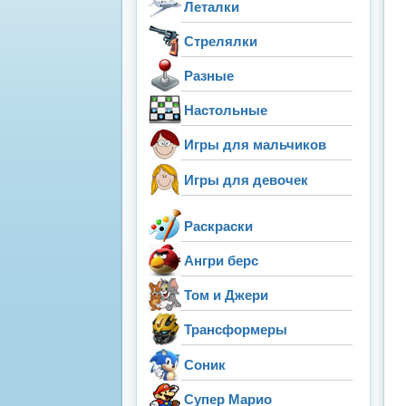
Леталки
Стрелялки
Разные
Настольные
Игры для мальчиков
Игры для девочек
Раскраски
Ангри берс
Том и Джери
Трансформеры
Соник
Супер Марио