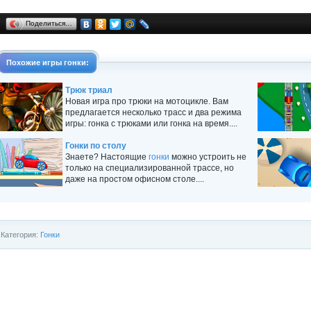
Поделиться…
Похожие
игры
гонки
:
Трюк триал
Новая игра про трюки на мотоцикле. Вам
предлагается несколько трасс и два режима
игры: гонка с трюками или гонка на время....
Гонки по столу
Знаете? Настоящие
гонки
можно устроить не
только на специализированной трассе, но
даже на простом офисном столе....
Категория:
Гонки