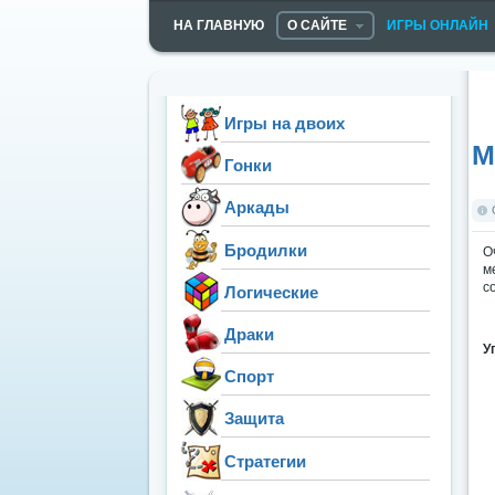
НА ГЛАВНУЮ
О САЙТЕ
ИГРЫ ОНЛАЙН
Игры на двоих
М
Гонки
Аркады
Бродилки
О
м
с
Логические
Драки
У
Спорт
Защита
Стратегии