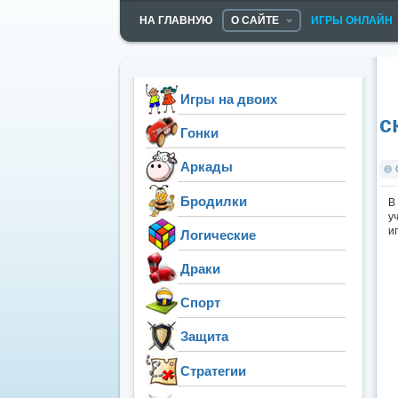
НА ГЛАВНУЮ
О САЙТЕ
ИГРЫ ОНЛАЙН
Игры на двоих
с
Гонки
Аркады
Бродилки
В
у
и
Логические
Драки
Спорт
Защита
Стратегии