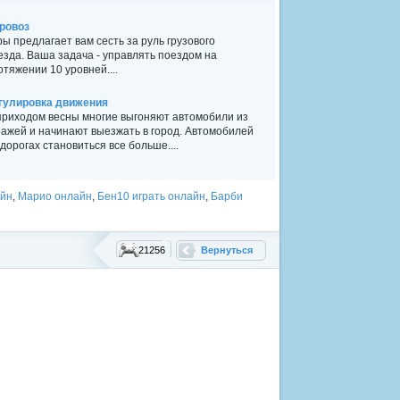
ровоз
ры предлагает вам сесть за руль грузового
езда. Ваша задача - управлять поездом на
отяжении 10 уровней....
гулировка движения
приходом весны многие выгоняют автомобили из
ражей и начинают выезжать в город. Автомобилей
 дорогах становиться все больше....
айн
,
Марио онлайн
,
Бен10 играть онлайн
,
Барби
21256
Вернуться