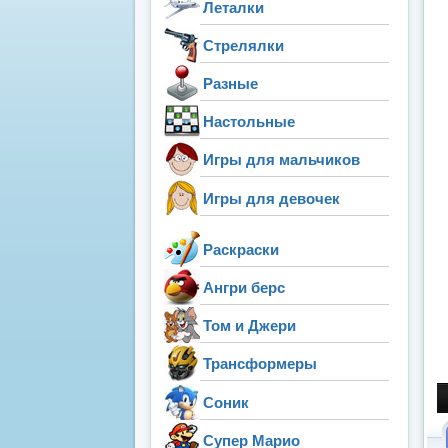
Леталки
Стрелялки
Разные
Настольные
Игры для мальчиков
Игры для девочек
Раскраски
Ангри берс
Том и Джери
Трансформеры
Соник
Супер Марио