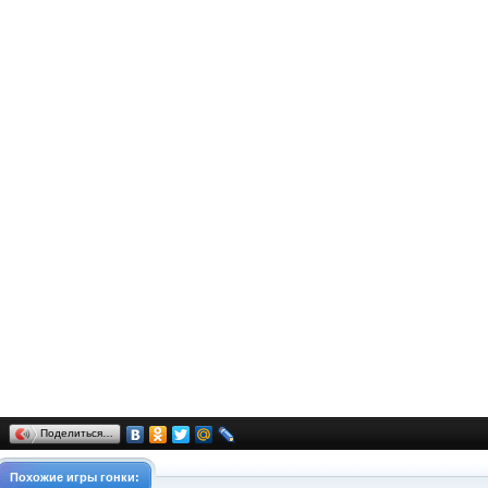
Поделиться…
Похожие
игры
гонки
: