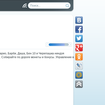
Чт
ен
ие
RS
S
Марио, Барби, Даша, Бен 10 и Черепашка ниндзя
я. Собирайте по дороге монеты и бонусы. Управление в