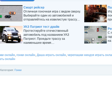
Смарт рейсер
Па
Отличная гоночная игра с видом сверху.
Иг
Выбирайте один из автомобилей и
по
отправляйтесь на извилистую трассу....
пр
УАЗ Патриот тест драйв
Ре
Протестируйте отечественный
С 
автомобиль под названием УАЗ
га
Патриот. Проедьте трассу за
на
наименьшее время....
чки онлайн
,
гонки онлайн
,
Даша играть онлайн
,
черепашки ниндзя играть онл
ать онлайн
Категория:
Гонки