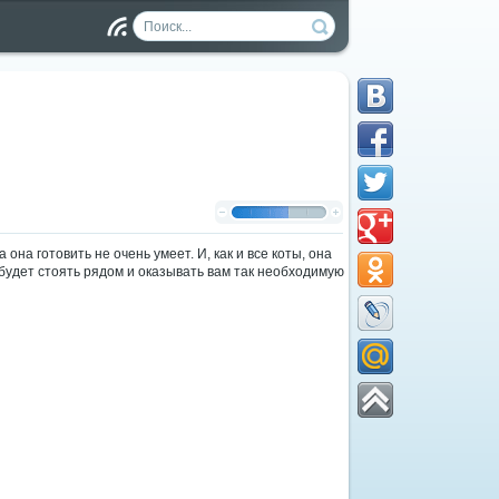
Чт
ен
ие
RS
S
на готовить не очень умеет. И, как и все коты, она
 будет стоять рядом и оказывать вам так необходимую