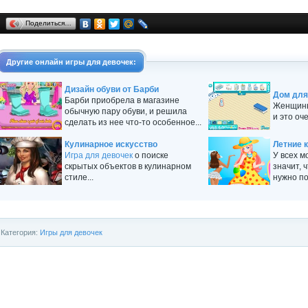
Поделиться…
Другие
онлайн игры
для девочек:
Дизайн обуви от Барби
Дом для
Барби приобрела в магазине
Женщины
обычную пару обуви, и решила
и это оч
сделать из нее что-то особенное...
Кулинарное искусство
Летние 
Игра для девочек
о поиске
У всех м
скрытых объектов в кулинарном
значит, 
стиле...
нужно по
Категория:
Игры для девочек