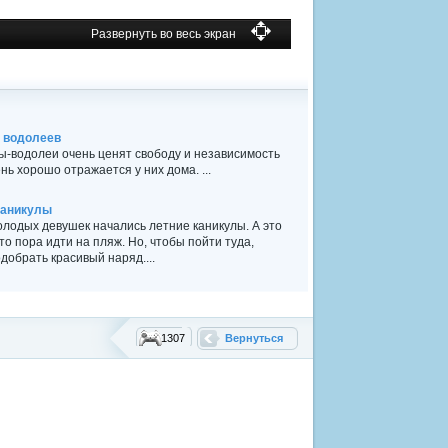
Развернуть во весь экран
 водолеев
-водолеи очень ценят свободу и независимость
ень хорошо отражается у них дома. ...
каникулы
олодых девушек начались летние каникулы. А это
что пора идти на пляж. Но, чтобы пойти туда,
добрать красивый наряд....
1307
Вернуться