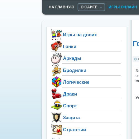
НА ГЛАВНУЮ
О САЙТЕ
ИГРЫ ОНЛАЙН
Игры на двоих
Г
Гонки
Аркады
Бродилки
З
о
м
Логические
Драки
У
Спорт
Защита
Стратегии