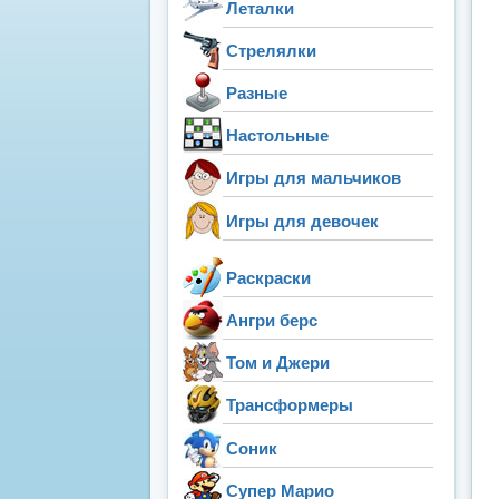
Леталки
Стрелялки
Разные
Настольные
Игры для мальчиков
Игры для девочек
Раскраски
Ангри берс
Том и Джери
Трансформеры
Соник
Супер Марио