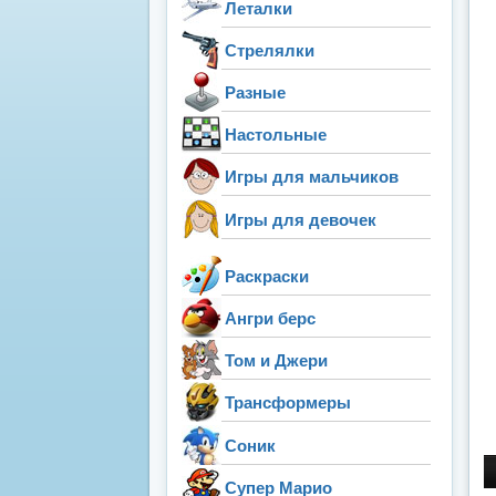
Леталки
Стрелялки
Разные
Настольные
Игры для мальчиков
Игры для девочек
Раскраски
Ангри берс
Том и Джери
Трансформеры
Соник
Супер Марио