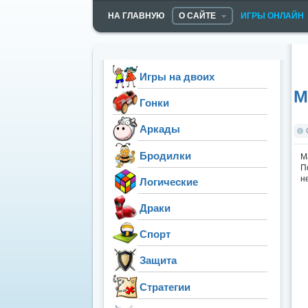
НА ГЛАВНУЮ
О САЙТЕ
ИГРЫ ОНЛАЙН
Игры на двоих
М
Гонки
Аркады
Бродилки
М
П
н
Логические
Драки
Спорт
Защита
Стратегии