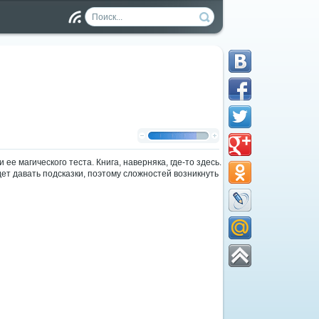
Чт
ен
ие
RS
S
ее магического теста. Книга, наверняка, где-то здесь.
ет давать подсказки, поэтому сложностей возникнуть