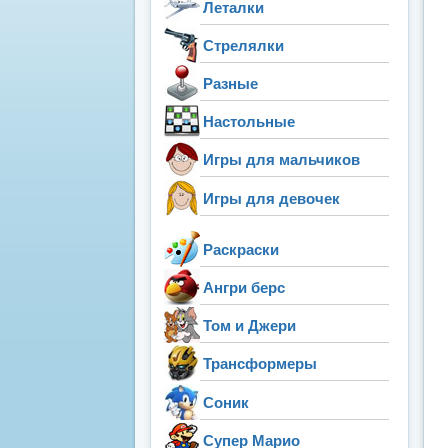
Леталки
Стрелялки
Разные
Настольные
Игры для мальчиков
Игры для девочек
Раскраски
Ангри берс
Том и Джери
Трансформеры
Соник
Супер Марио