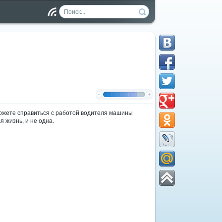
Чт
ен
ие
RS
S
сможете справиться с работой водителя машины
я жизнь, и не одна.