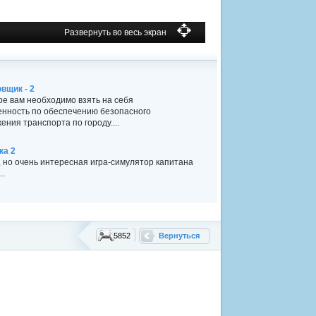
Развернуть во весь экран
вщик - 2
гре вам необходимо взять на себя
енность по обеспечению безопасного
ения транспорта по городу....
ка 2
 но очень интересная игра-симулятор капитана
..
5852
Вернуться