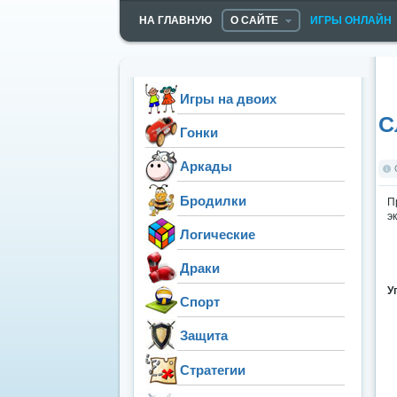
НА ГЛАВНУЮ
О САЙТЕ
ИГРЫ ОНЛАЙН
Игры на двоих
С
Гонки
Аркады
Бродилки
П
э
Логические
Драки
У
Спорт
Защита
Стратегии