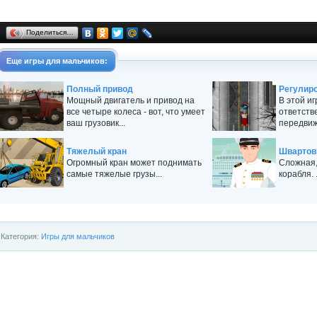
Поделиться…
Еще
игры для мальчиков
:
Полный привод
Регулиро
Мощный двигатель и привод на
В этой и
все четыре колеса - вот, что умеет
ответств
ваш грузовик...
передвиж
Тяжелый кран
Швартов
Огромный кран может поднимать
Сложная,
самые тяжелые грузы...
корабля. .
Категория:
Игры для мальчиков