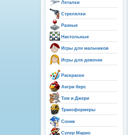
Леталки
Стрелялки
Разные
Настольные
Игры для мальчиков
Игры для девочек
Раскраски
Ангри берс
Том и Джери
Трансформеры
Соник
Супер Марио