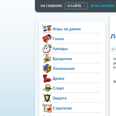
НА ГЛАВНУЮ
О САЙТЕ
ИГРЫ ОНЛАЙН
Игры на двоих
Л
Гонки
Аркады
Бродилки
Н
д
р
Логические
Драки
У
Спорт
Защита
Стратегии