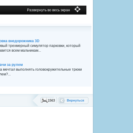
Развернуть во весь экран
овка внедорожника 3D
ивый трехмерный симулятор парковки, который
вится всем мальчикам...
ачи за рулем
да мечтал выполнять головокружительные трюки
лем?...
1563
Вернуться