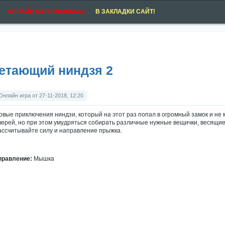
ОНЛАЙН МУЛЬТФИЛЬМЫ
В ЗАКЛАДКИ САЙТ!
етающий ниндзя 2
Онлайн игра от 27-11-2018, 12:20
овые приключения ниндзи, который на этот раз попал в огромный замок и не
верей, но при этом умудряться собирать различные нужные вещички, весящие
ассчитывайте силу и направление прыжка.
правление:
Мышка