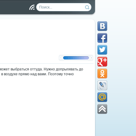
Чт
ен
ие
RS
S
 может выбраться оттуда. Нужно допрыгивать до
 в воздухе прямо над вами. Поэтому точно