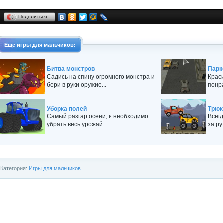
Поделиться…
Еще
игры для мальчиков
:
Битва монстров
Парк
Садись на спину огромного монстра и
Крас
бери в руки оружие...
понра
Уборка полей
Трюк
Самый разгар осени, и необходимо
Всег
убрать весь урожай...
за ру
Категория:
Игры для мальчиков