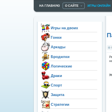
НА ГЛАВНУЮ
О САЙТЕ
ИГРЫ ОНЛАЙН
Игры на двоих
П
Гонки
Аркады
Бродилки
Р
н
Логические
У
Драки
Спорт
Защита
Стратегии