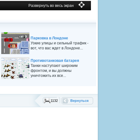
Развернуть во весь экран
Парковка в Лондоне
Узкие улицы и сильный трафик -
вот, что вас ждет в Лондоне...
Противотанковая батарея
Танки наступают широким
фронтом, и вы должны
уничтожить их все...
1132
Вернуться