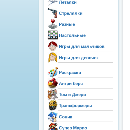
Леталки
Стрелялки
Разные
Настольные
Игры для мальчиков
Игры для девочек
Раскраски
Ангри берс
Том и Джери
Трансформеры
Соник
Супер Марио