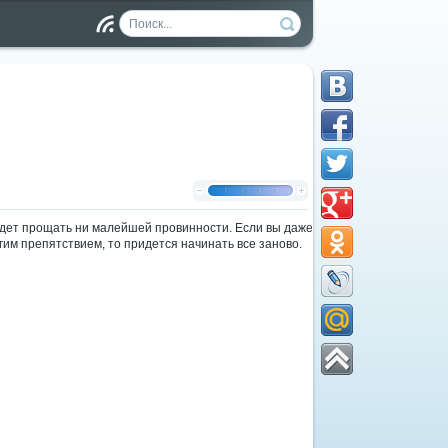
Чт
ен
ие
RS
S
удет прощать ни малейшей провинности. Если вы даже
им препятствием, то придется начинать все заново.