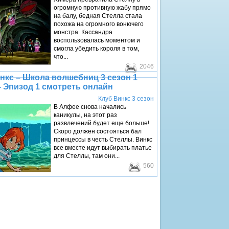
огромную противную жабу прямо
на балу, бедная Стелла стала
похожа на огромного вонючего
монстра. Кассандра
воспользовалась моментом и
смогла убедить короля в том,
что...
2046
нкс – Школа волшебниц 3 сезон 1
 Эпизод 1 смотреть онлайн
Клуб Винкс 3 сезон
В Алфее снова начались
каникулы, на этот раз
развлечений будет еще больше!
Скоро должен состояться бал
принцессы в честь Стеллы. Винкс
все вместе идут выбирать платье
для Стеллы, там они...
560