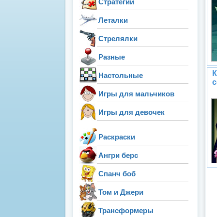
Стратегии
Леталки
Стрелялки
Разные
К
Настольные
с
Игры для мальчиков
Игры для девочек
Раскраски
Ангри берс
Спанч боб
Том и Джери
Трансформеры