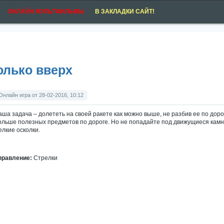
ОНЛАЙН МУЛЬТФИЛЬМЫ
В ЗАКЛАДКИ САЙТ!
олько вверх
Онлайн игра от 28-02-2016, 10:12
аша задача – долететь на своей ракете как можно выше, не разбив ее по дор
ольше полезных предметов по дороге. Но не попадайте под движущиеся камни,
елкие осколки.
правление:
Стрелки