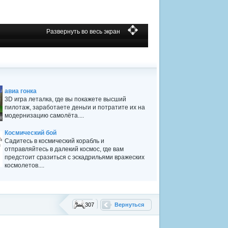
Развернуть во весь экран
авиа гонка
3D игра леталка, где вы покажете высший
пилотаж, заработаете деньги и потратите их на
модернизацию самолёта....
Космический бой
Садитесь в космический корабль и
отправляйтесь в далекий космос, где вам
предстоит сразиться с эскадрильями вражеских
космолетов....
307
Вернуться