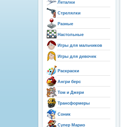
Леталки
Стрелялки
Разные
Настольные
Игры для мальчиков
Игры для девочек
Раскраски
Ангри берс
Том и Джери
Трансформеры
Соник
Супер Марио