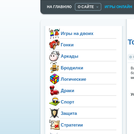
НА ГЛАВНУЮ
О САЙТЕ
ИГРЫ ОНЛАЙН
Игры на двоих
Т
Гонки
Аркады
Бродилки
В
б
м
Логические
Драки
У
Спорт
Защита
Стратегии