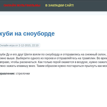
ОНЛАЙН МУЛЬТФИЛЬМЫ
В ЗАКЛАДКИ САЙТ!
куби на сноуборде
Онлайн игра от 2-12-2015, 22:10
куби Ду и его друг Шегги взяли по сноуборду и отправились на снежный склон,
ожно выше. Выберите одного из героев и отправляйтесь на трамплин. Во вр
 вправо, чтобы раскачаться. Как только герой окажется в воздухе, нужно зажать
ужно зажать клавишу вниз. Таким образом нужно постараться прыгнуть как м
правление:
стрелочки