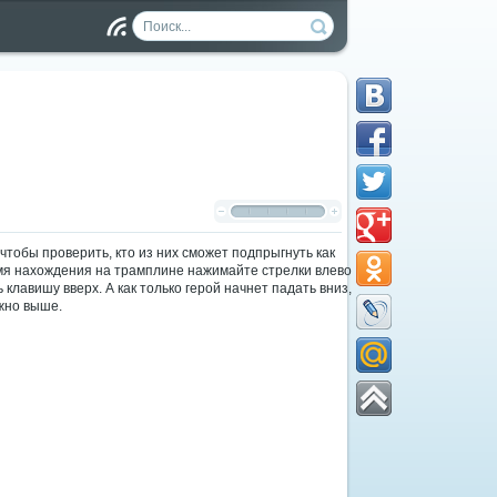
Чт
ен
ие
RS
S
 чтобы проверить, кто из них сможет подпрыгнуть как
емя нахождения на трамплине нажимайте стрелки влево
 клавишу вверх. А как только герой начнет падать вниз,
ожно выше.