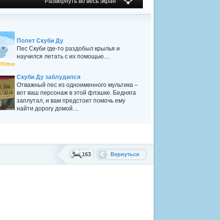
Развернуть во весь экран
Полет Скуби Ду
Пес Скуби где-то раздобыл крылья и
научился летать с их помощью....
Скуби Ду заблудился
Отважный пес из одноименного мультика –
вот ваш персонаж в этой флэшке. Бедняга
заплутал, и вам предстоит помочь ему
найти дорогу домой....
163
Вернуться