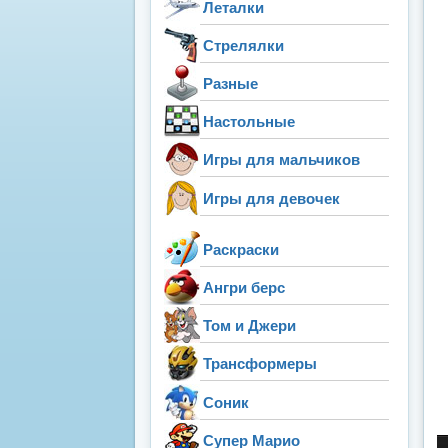
Леталки
Стрелялки
Разные
Настольные
Игры для мальчиков
Игры для девочек
Раскраски
Ангри берс
Том и Джери
Трансформеры
Соник
Супер Марио