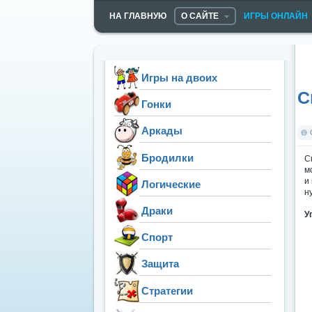
НА ГЛАВНУЮ
О САЙТЕ
ИГРЫ ОНЛАЙН
Игры на двоих
С
Гонки
Аркады
Бродилки
С
м
и
Логические
н
Драки
У
Спорт
Защита
Стратегии