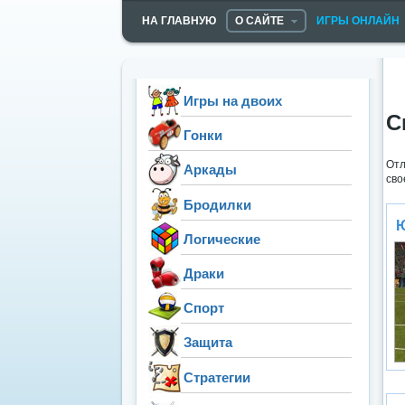
НА ГЛАВНУЮ
О САЙТЕ
ИГРЫ ОНЛАЙН
Игры на двоих
С
Гонки
От
Аркады
сво
Бродилки
Ю
Логические
Драки
Спорт
Защита
Стратегии