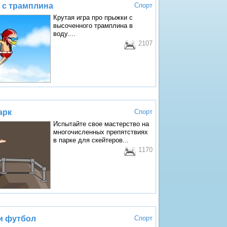
 с трамплина
Спорт
Крутая игра про прыжки с
высоченного трамплина в
воду....
2107
арк
Спорт
Испытайте свое мастерство на
многочисленных препятствиях
в парке для скейтеров...
1170
и футбол
Спорт