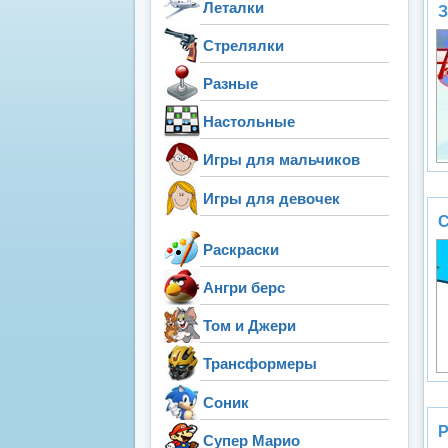
Леталки
З
Стрелялки
Разные
Настольные
Игры для мальчиков
Игры для девочек
С
Раскраски
Ангри берс
Том и Джери
Трансформеры
Соник
Р
Супер Марио