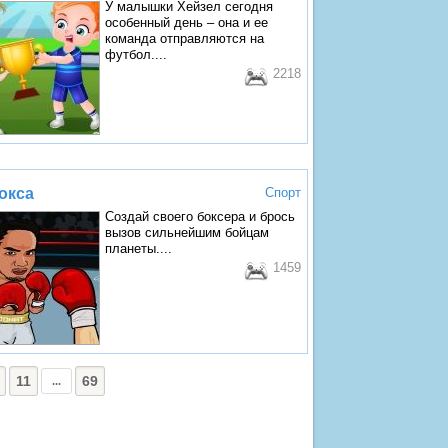
У малышки Хейзел сегодня
особенный день – она и ее
команда отправляются на
футбол....
2218
окса
Спорт
Создай своего боксера и брось
вызов сильнейшим бойцам
планеты....
1459
11
69
...