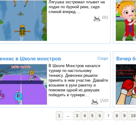
Лягушка экстремал плывет на
лодке по бурной реке, сидя
спиной вперед....
681
еннис в Школе монстров
Спорт
Вечер б
В Школе Монстров начался
турнир по настольному
теннису. Девчонки решили
принять в нем участие. Давайте
возьмем в руки ракетку и
поможем одной из девушек
победить в турнире....
1593
1
3
4
5
6
8
9
10
...
7