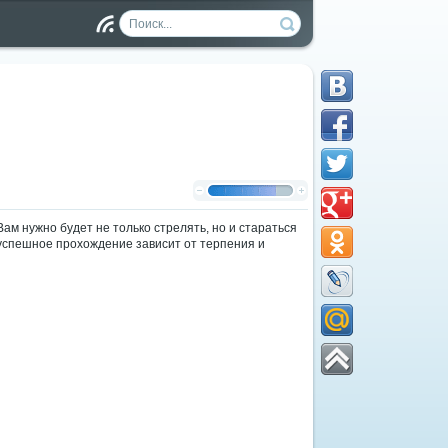
Чт
ен
ие
RS
S
ам нужно будет не только стрелять, но и стараться
успешное прохождение зависит от терпения и