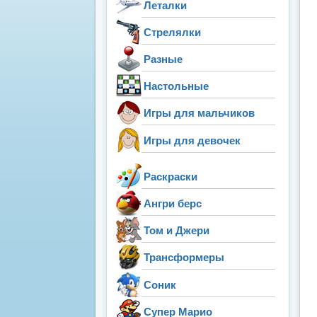
Леталки
Стрелялки
Разные
Настольные
Игры для мальчиков
Игры для девочек
Раскраски
Ангри берс
Том и Джери
Трансформеры
Соник
Супер Марио