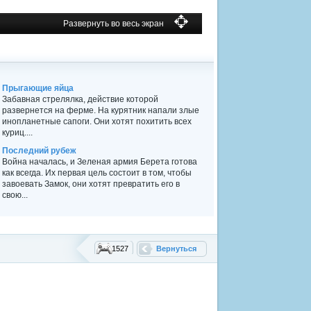
Развернуть во весь экран
Прыгающие яйца
Забавная стрелялка, действие которой
развернется на ферме. На курятник напали злые
инопланетные сапоги. Они хотят похитить всех
куриц....
Последний рубеж
Война началась, и Зеленая армия Берета готова
как всегда. Их первая цель состоит в том, чтобы
завоевать Замок, они хотят превратить его в
свою...
1527
Вернуться