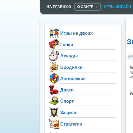
НА ГЛАВНУЮ
О САЙТЕ
ИГРЫ ОНЛАЙН
Игры на двоих
З
Гонки
Аркады
Бродилки
Б
п
к
Логические
Драки
У
Спорт
Защита
Стратегии