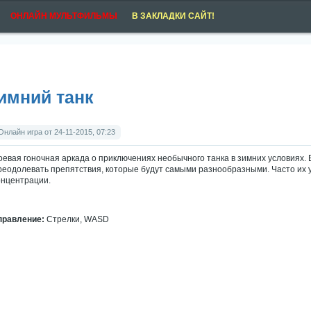
ОНЛАЙН МУЛЬТФИЛЬМЫ
В ЗАКЛАДКИ САЙТ!
имний танк
Онлайн игра от 24-11-2015, 07:23
оевая гоночная аркада о приключениях необычного танка в зимних условиях. В
реодолевать препятствия, которые будут самыми разнообразными. Часто их 
онцентрации.
правление:
Стрелки, WASD