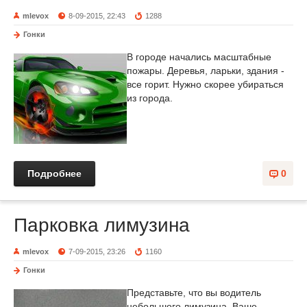
mlevox
8-09-2015, 22:43
1288
Гонки
В городе начались масштабные
пожары. Деревья, ларьки, здания -
все горит. Нужно скорее убираться
из города.
Подробнее
0
Парковка лимузина
mlevox
7-09-2015, 23:26
1160
Гонки
Представьте, что вы водитель
небольшого лимузина. Ваше