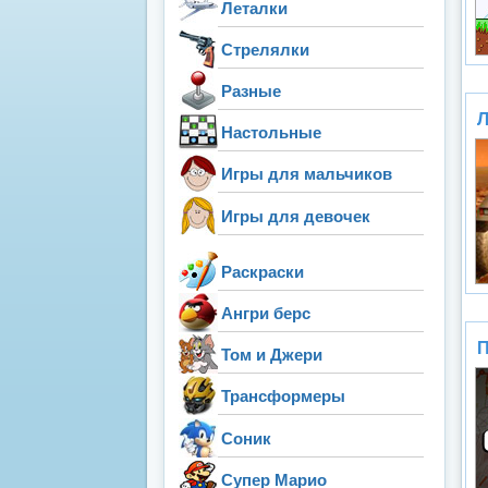
Леталки
Стрелялки
Разные
Л
Настольные
Игры для мальчиков
Игры для девочек
Раскраски
Ангри берс
П
Том и Джери
Трансформеры
Соник
Супер Марио