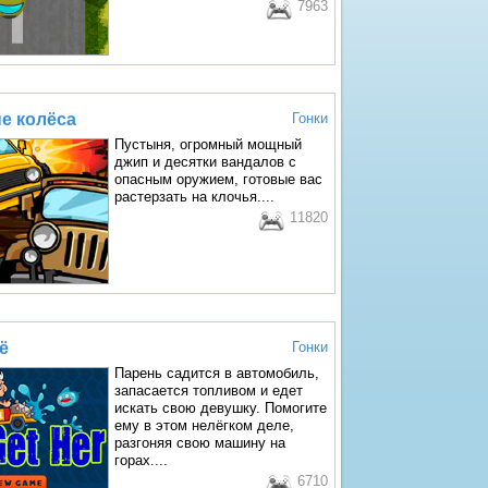
7963
е колёса
Гонки
Пустыня, огромный мощный
джип и десятки вандалов с
опасным оружием, готовые вас
растерзать на клочья....
11820
ё
Гонки
Парень садится в автомобиль,
запасается топливом и едет
искать свою девушку. Помогите
ему в этом нелёгком деле,
разгоняя свою машину на
горах....
6710