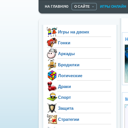
НА ГЛАВНУЮ
О САЙТЕ
ИГРЫ ОНЛАЙН
Игры на двоих
Н
Гонки
Аркады
Бродилки
Логические
Драки
Спорт
М
Защита
Стратегии