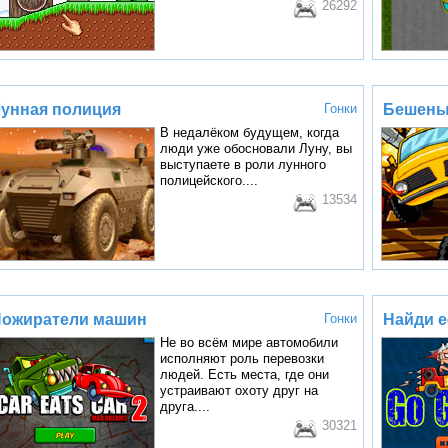
26292
унная полиция
Гонки
Бешены
В недалёком будущем, когда
люди уже обосновали Луну, вы
выступаете в роли лунного
полицейского....
13534
ожиратели машин
Гонки
Найди е
Не во всём мире автомобили
исполняют роль перевозки
людей. Есть места, где они
устраивают охоту друг на
друга....
30321