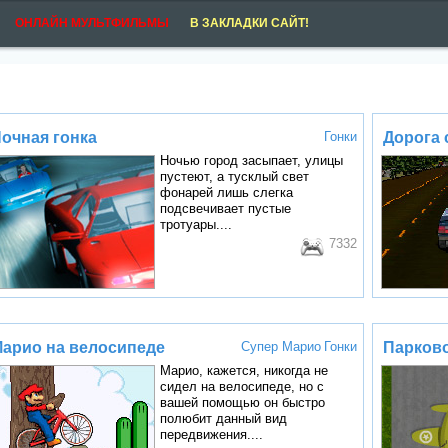
ОНЛАЙН МУЛЬТФИЛЬМЫ
В ЗАКЛАДКИ САЙТ!
очная гонка
Гонки
Дорога 
Ночью город засыпает, улицы
пустеют, а тусклый свет
фонарей лишь слегка
подсвечивает пустые
тротуары....
7332
арио на велосипеде
Супер Марио
Гонки
Парков
Марио, кажется, никогда не
сидел на велосипеде, но с
вашей помощью он быстро
полюбит данный вид
передвижения....