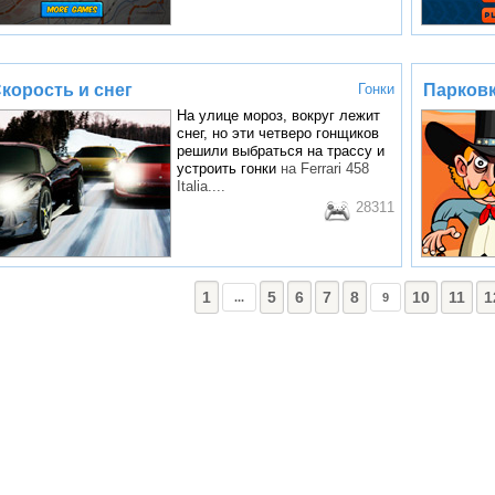
корость и снег
Гонки
Парковк
На улице мороз, вокруг лежит
снег, но эти четверо гонщиков
решили выбраться на трассу и
устроить
гонки
на Ferrari 458
Italia....
28311
1
5
6
7
8
10
11
1
...
9