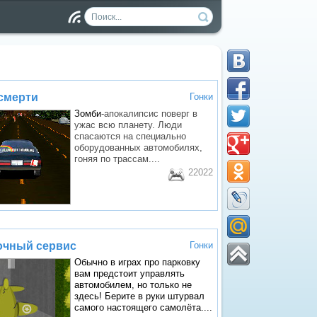
Чт
ен
ие
RS
S
смерти
Гонки
Зомби
-апокалипсис поверг в
ужас всю планету. Люди
спасаются на специально
оборудованных автомобилях,
гоняя по трассам....
22022
очный сервис
Гонки
Обычно в играх про парковку
вам предстоит управлять
автомобилем, но только не
здесь! Берите в руки штурвал
самого настоящего самолёта....