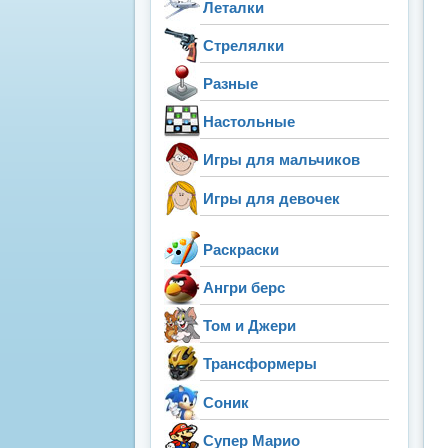
Леталки
Стрелялки
Разные
Настольные
Игры для мальчиков
Игры для девочек
Раскраски
Ангри берс
Том и Джери
Трансформеры
Соник
Супер Марио