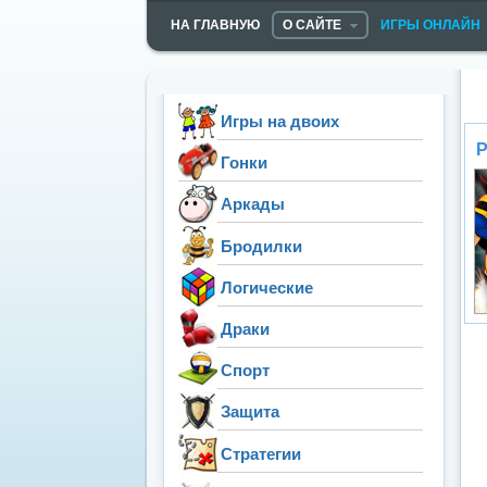
НА ГЛАВНУЮ
О САЙТЕ
ИГРЫ ОНЛАЙН
Игры на двоих
Р
Гонки
Аркады
Бродилки
Логические
Драки
Спорт
Защита
Стратегии