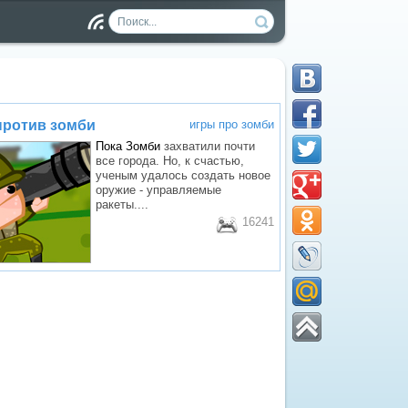
Чт
ен
ие
RS
S
против зомби
игры про зомби
Пока
Зомби
захватили почти
все города. Но, к счастью,
ученым удалось создать новое
оружие - управляемые
ракеты....
16241