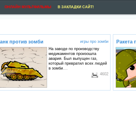
ОНЛАЙН МУЛЬТФИЛЬМЫ
В ЗАКЛАДКИ САЙТ!
анк против зомби
игры про зомби
Ракета 
На заводе по производству
медикаментов произошла
авария. Был выпущен газ,
который превратил всех людей
в
зомби
....
4602