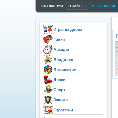
НА ГЛАВНУЮ
О САЙТЕ
ИГРЫ ОНЛАЙН
Игры на двоих
Т
Гонки
Аркады
Бродилки
Логические
Драки
Спорт
Защита
Стратегии