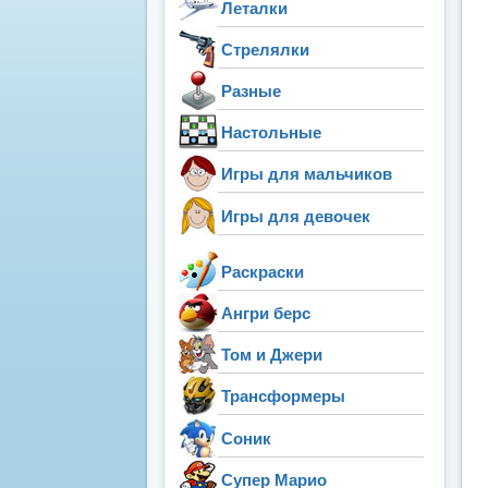
Леталки
Стрелялки
Разные
Настольные
Игры для мальчиков
Игры для девочек
Раскраски
Ангри берс
Том и Джери
Трансформеры
Соник
Супер Марио