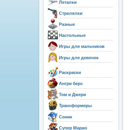
Леталки
Стрелялки
Разные
Настольные
Игры для мальчиков
Игры для девочек
Раскраски
Ангри берс
Том и Джери
Трансформеры
Соник
Супер Марио