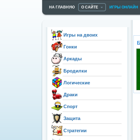
НА ГЛАВНУЮ
О САЙТЕ
ИГРЫ ОНЛАЙН
Игры на двоих
Б
Гонки
Аркады
Бродилки
Логические
Драки
Спорт
Защита
Стратегии