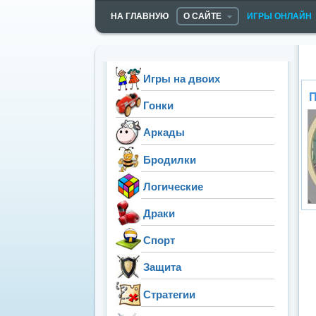
НА ГЛАВНУЮ
О САЙТЕ
ИГРЫ ОНЛАЙН
Игры на двоих
П
Гонки
Аркады
Бродилки
Логические
Драки
Спорт
Защита
Стратегии