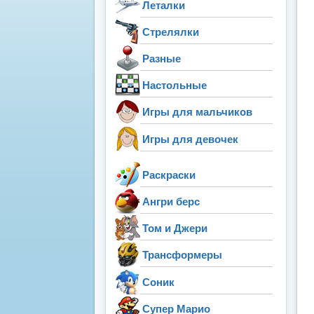
Леталки
Стрелялки
Разные
Настольные
Игры для мальчиков
Игры для девочек
Раскраски
Ангри берс
Том и Джери
Трансформеры
Соник
Супер Марио