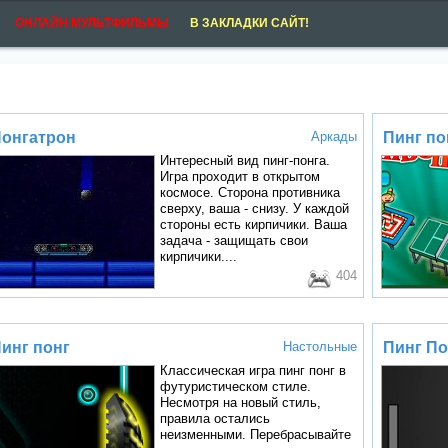
ОНЛАЙН МУЛЬТФИЛЬМЫ
В ЗАКЛАДКИ САЙТ!
онгатрон
Аркады
Пинг по
Интересный вид пинг-понга.
Игра проходит в открытом
космосе. Сторона противника
сверху, ваша - снизу. У каждой
стороны есть кирпичики. Ваша
задача - защищать свои
кирпичики....
404
инг понг
Настольные
Пинг По
Классическая игра пинг понг в
футуристическом стиле.
Несмотря на новый стиль,
правила остались
неизменными. Перебрасывайте