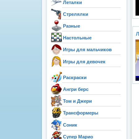
Леталки
Стрелялки
Разные
Л
Настольные
Игры для мальчиков
Игры для девочек
Раскраски
Ангри берс
Том и Джери
Трансформеры
Соник
Супер Марио