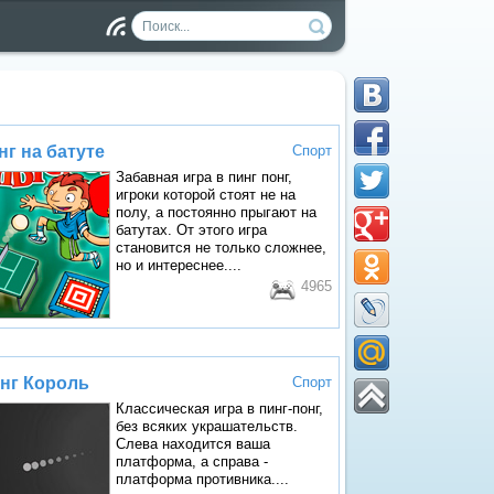
Чт
ен
ие
RS
S
нг на батуте
Спорт
Забавная игра в пинг понг,
игроки которой стоят не на
полу, а постоянно прыгают на
батутах. От этого игра
становится не только сложнее,
но и интереснее....
4965
нг Король
Спорт
Классическая игра в пинг-понг,
без всяких украшательств.
Слева находится ваша
платформа, а справа -
платформа противника....