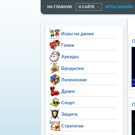
НА ГЛАВНУЮ
О САЙТЕ
ИГРЫ ОНЛАЙН
Игры на двоих
П
Гонки
Аркады
Бродилки
Логические
Драки
Спорт
П
Защита
Стратегии