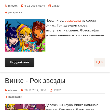
mlevox
5-12-2014, 01:49
24520
раскраски
Новая игра
раскраска
из серии
Винкс. Три девушки снова
выступают на сцене. Фотографы
успели запечатлеть их выступление.
Подробнее
0
Винкс - Рок звезды
mlevox
26-11-2014, 00:51
19902
раскраски
Девочки из клуба Винкс начинаю
карьеру Рок звезд. Блум стала