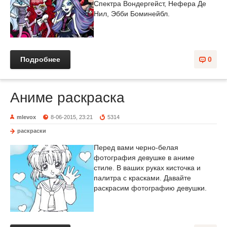
Спектра Вондергейст, Нефера Де
Нил, Эбби Боминейбл.
Подробнее
0
Аниме раскраска
mlevox
8-06-2015, 23:21
5314
раскраски
Перед вами черно-белая
фотография девушке в аниме
стиле. В ваших руках кисточка и
палитра с красками. Давайте
раскрасим фотографию девушки.