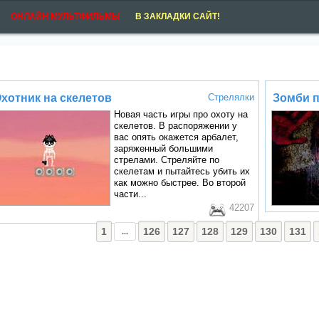
ОНЛАЙН МУЛЬТФИЛЬМЫ
В ЗАКЛАДКИ САЙТ!
хотник на скелетов
Стрелялки
Зомби 
Новая часть игры про охоту на
скелетов. В распоряжении у
вас опять окажется арбалет,
заряженный большими
стрелами. Стреляйте по
скелетам и пытайтесь убить их
как можно быстрее. Во второй
части...
42207
1
126
127
128
129
130
131
...