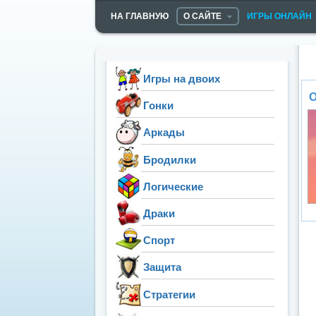
НА ГЛАВНУЮ
О САЙТЕ
ИГРЫ ОНЛАЙН
Игры на двоих
О
Гонки
Аркады
Бродилки
Логические
Драки
Спорт
Защита
Стратегии