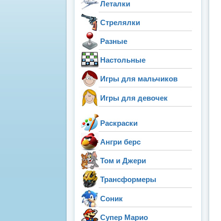
Леталки
Стрелялки
Разные
Настольные
Игры для мальчиков
Игры для девочек
Раскраски
Ангри берс
Том и Джери
Трансформеры
Соник
Супер Марио