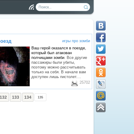
Чт
ен
ие
RS
S
поезд
игры про зомби
Ваш герой оказался в поезде,
который был атакован
полчищами
зомби
. Все другие
пассажиры были убиты,
поэтому можно рассчитывать
только на себя. В начале вам
доступен лишь пистолет....
25702
132
133
134
135