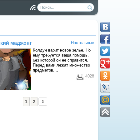
Чт
ен
ие
RS
S
кий маджонг
Настольные
Колдун варит новое зелье. Но
ему требуется ваша помощь,
без которой он не справится.
Перед вами лежат множество
предметов....
4028
1
2
3