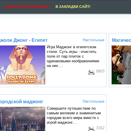
ОНЛАЙН МУЛЬТФИЛЬМЫ
В ЗАКЛАДКИ САЙТ!
жоли Джонг - Египет
Настольные
Магичес
Игра Маджонг в египетском
стиле. Суть игры - очистить
поле от пар плиток с
одинаковыми изображениями
на них....
8903
ородской маджонг
Настольные
Совершите путешествие по
самым великим и знаменитым
городам всего мира вместе с
игрой маджонг....
3162