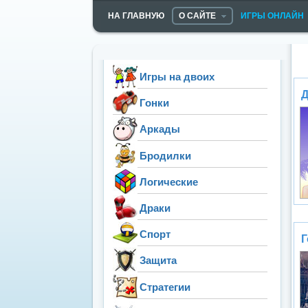
НА ГЛАВНУЮ
О САЙТЕ
ИГРЫ ОНЛАЙН
Игры на двоих
Д
Гонки
Аркады
Бродилки
Логические
Драки
Спорт
Г
Защита
Стратегии