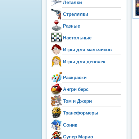
Леталки
Стрелялки
Разные
Настольные
Игры для мальчиков
Игры для девочек
Раскраски
Ангри берс
Том и Джери
Трансформеры
Соник
Супер Марио