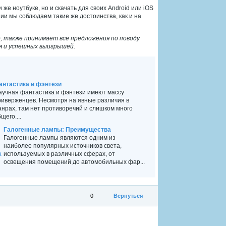
же ноутбуке, но и скачать для своих Android или iOS
ии мы соблюдаем такие же достоинства, как и на
, также принимает все предложения по поводу
я и успешных выигрышей.
антастика и фэнтези
аучная фантастика и фэнтези имеют массу
риверженцев. Несмотря на явные различия в
анрах, там нет противоречий и слишком много
щего....
Галогенные лампы: Преимущества
Галогенные лампы являются одним из
наиболее популярных источников света,
используемых в различных сферах, от
освещения помещений до автомобильных фар...
0
Вернуться