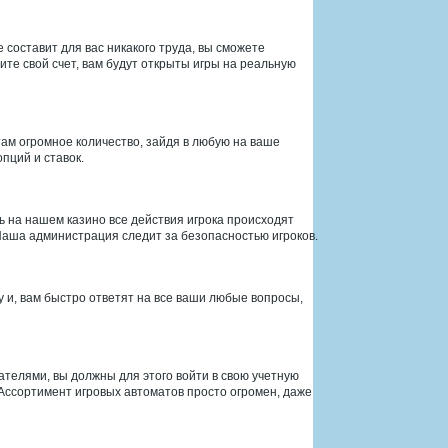
составит для вас никакого труда, вы сможете
те свой счет, вам будут открыты игры на реальную
 там огромное количество, зайдя в любую на ваше
пций и ставок.
дь на нашем казино все действия игрока происходят
Наша администрация следит за безопасностью игроков.
 и, вам быстро ответят на все ваши любые вопросы,
ателями, вы должны для этого войти в свою учетную
 Ассортимент игровых автоматов просто огромен, даже