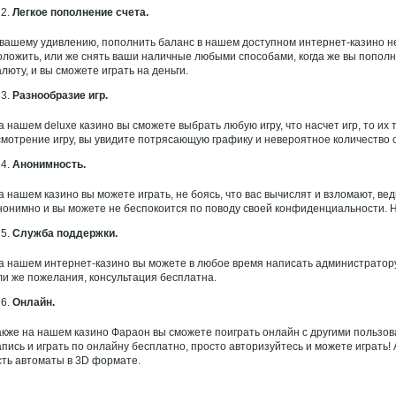
Легкое пополнение счета.
 вашему удивлению, пополнить баланс в нашем доступном интернет-казино не 
оложить, или же снять ваши наличные любыми способами, когда же вы пополни
алюту, и вы сможете играть на деньги.
Разнообразие игр.
а нашем deluxe казино вы сможете выбрать любую игру, что насчет игр, то их
смотрение игру, вы увидите потрясающую графику и невероятное количество о
Анонимность.
а нашем казино вы можете играть, не боясь, что вас вычислят и взломают, ве
нонимно и вы можете не беспокоится по поводу своей конфиденциальности. 
Служба поддержки.
а нашем интернет-казино вы можете в любое время написать администратору
ли же пожелания, консультация бесплатна.
Онлайн.
акже на нашем казино Фараон вы сможете поиграть онлайн с другими пользов
апись и играть по онлайну бесплатно, просто авторизуйтесь и можете играть!
сть автоматы в 3D формате.