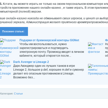
S.
Кстати, вы можете играть не только на своем персональном компьютере или 
стройств приложение нашего онлайн-казино , и также играть. В этом приложен
омпьютерной (полной) версии.
аше онлайн-казино
никогда не обманывает своих игроков, и ценит их
выбор
лучшений зеркала, Администрация
желает приятного времяпрепровождени
Похожие статьи:
Подарки от букмекерской конторы GGNet
Ф
Чтобы им воспользоваться, нужно
Н
зарегистрироваться и подтвердить
п
электронную почту. Промокод вводят в личном
ж
кабинете, который откроется после...
об
Dark Avenger в Lineage 2
Дарк Авэнджер один из лучших танков в игре
Lineage 2, большое p.def, хорошее m.def и сумонер
делает его опасным противником в Lineage.
Возможно без...
Категория:
Статьи