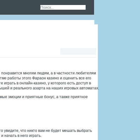
Чт
ен
ие
RS
S
 понравится многим людям, а в частности любителям
тме работы этого Фараон казино и оценить все его
 играть в онлайн-казино, у которого есть доступ в
грышей и реального азарта на наших игровых автоматах.
мые эмоции и приятные бонус, а также приятное
то увидите, что никто вам не будет мешать выбрать
 начать в него играть.