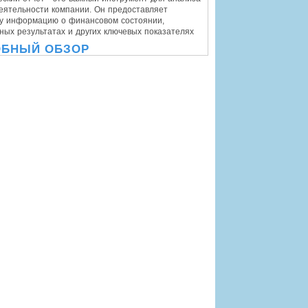
еятельности компании. Он предоставляет
ву информацию о финансовом состоянии,
ых результатах и других ключевых показателях
ОБНЫЙ ОБЗОР