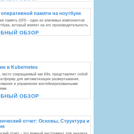
 оперативной памяти на ноутбуке
ая память (ОП)
-
один из ключевых компонентов
тбука, который влияет на его производительность
ОБНЫЙ ОБЗОР
ие в Kubernetes
, часто сокращаемый как K8s, представляет собой
атформу для автоматизации развертывания,
ования и управления контейнеризованными
ями
ОБНЫЙ ОБЗОР
енческий отчет: Основы, Структура и
ие
еский отчет
-
это важный инструмент для анализа