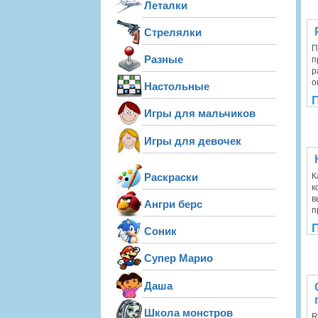
Леталки
Стрелялки
П
Разные
п
р
о
Настольные
Игры для мальчиков
Игры для девочек
Раскраски
К
к
в
Ангри берс
п
Соник
Супер Марио
Даша
Школа монстров
R