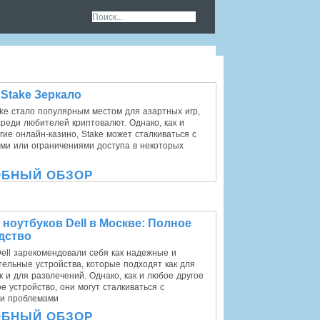
Чт
ен
ие
RS
S
 Stake Зеркало
ke стало популярным местом для азартных игр,
реди любителей криптовалют. Однако, как и
гие онлайн-казино, Stake может сталкиваться с
ми или ограничениями доступа в некоторых
ОБНЫЙ ОБЗОР
ноутбуков Dell в Москве: Полное
дство
ell зарекомендовали себя как надежные и
ельные устройства, которые подходят как для
к и для развлечений. Однако, как и любое другое
е устройство, они могут сталкиваться с
и проблемами
ОБНЫЙ ОБЗОР