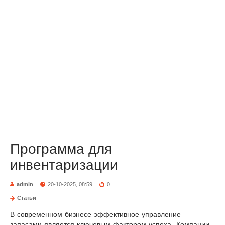
Программа для
инвентаризации
admin
20-10-2025, 08:59
0
Статьи
В современном бизнесе эффективное управление
запасами является ключевым фактором успеха. Компании,