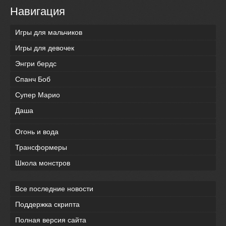
Навигация
Игры для мальчиков
Игры для девочек
Энгри бердс
Спанч Боб
Супер Марио
Даша
Огонь и вода
Трансформеры
Школа монстров
Все последние новости
Поддержка скрипта
Полная версия сайта