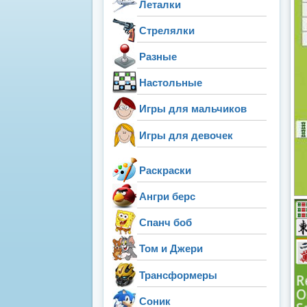
Леталки
Стрелялки
Разные
Настольные
Игры для мальчиков
Игры для девочек
Раскраски
Ангри берс
Спанч боб
Том и Джери
Трансформеры
Соник