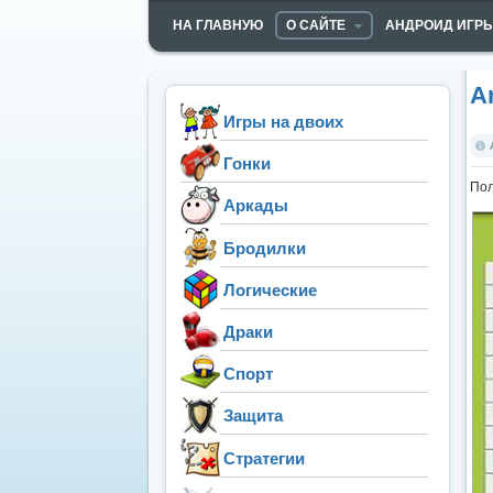
НА ГЛАВНУЮ
О САЙТЕ
АНДРОИД ИГР
A
Игры на двоих
Гонки
Пол
Аркады
Бродилки
Логические
Драки
Спорт
Защита
Стратегии