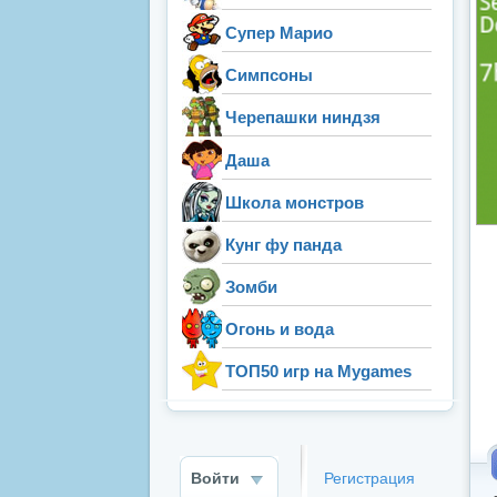
Супер Марио
Симпсоны
Черепашки ниндзя
Даша
Школа монстров
Кунг фу панда
Зомби
Огонь и вода
ТОП50 игр на Mygames
Войти
Регистрация