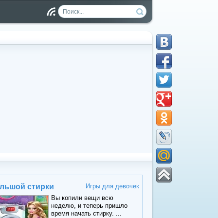
Чт
ен
ие
RS
S
льшой стирки
Игры для девочек
Вы копили вещи всю
неделю, и теперь пришло
время начать стирку. ...