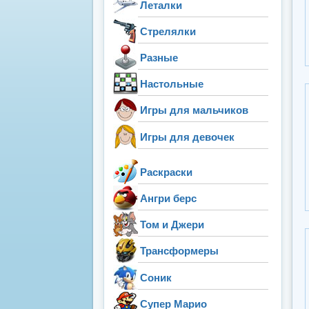
Леталки
Стрелялки
Разные
Настольные
Игры для мальчиков
Игры для девочек
Раскраски
Ангри берс
Том и Джери
Трансформеры
Соник
Супер Марио