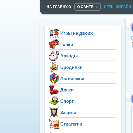
НА ГЛАВНУЮ
О САЙТЕ
ИГРЫ ОНЛАЙН
Игры на двоих
Гонки
Аркады
Бродилки
Логические
Драки
Спорт
Защита
Стратегии