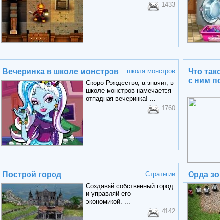
1433
Вечеринка в школе монстров
школа монстров
Что так
с ним п
Скоро Рождество, а значит, в
школе монстров намечается
отпадная вечеринка! ...
1760
Построй город
Стратегии
Орда з
Создавай собственный город
и управляй его
экономикой. ...
4142