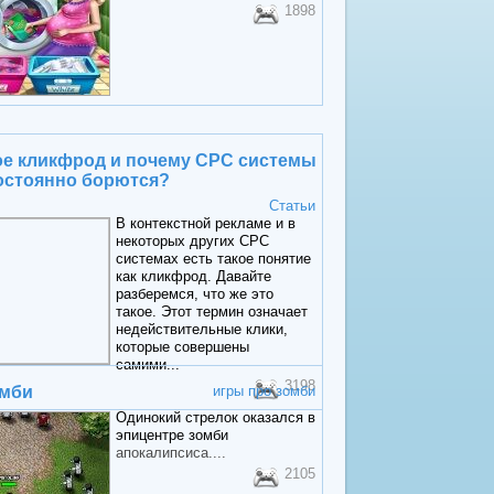
1898
ое кликфрод и почему CPC системы
остоянно борются?
Статьи
В контекстной рекламе и в
некоторых других CPC
системах есть такое понятие
как кликфрод. Давайте
разберемся, что же это
такое. Этот термин означает
недействительные клики,
которые совершены
самими...
3198
омби
игры про зомби
Одинокий стрелок оказался в
эпицентре
зомби
апокалипсиса....
2105