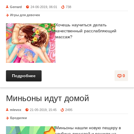
Gerrard
24-06-2019, 06:01
738
Игры для девочек
Хочешь научиться делать
качественный расслабляющий
массаж?
Подробнее
0
Миньоны идут домой
mlevox
21-05-2019, 15:45
2495
Бродилки
Миньоны нашли новую пещеру в
глубине джунглей и решили на