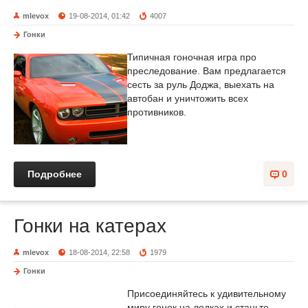
mlevox
19-08-2014, 01:42
4007
Гонки
Типичная гоночная игра про
преследование. Вам предлагается
сесть за руль Доджа, выехать на
автобан и уничтожить всех
противников.
Подробнее
0
Гонки на катерах
mlevox
18-08-2014, 22:58
1979
Гонки
Присоединяйтесь к удивительному
миру гонок на лодках и станьте