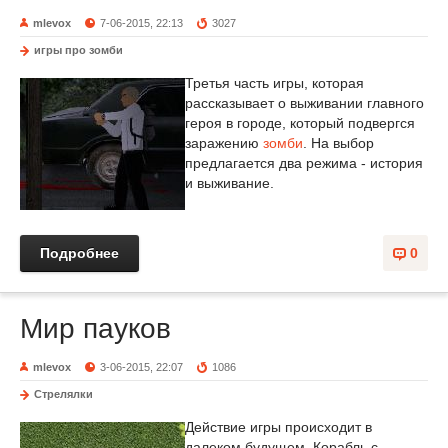
mlevox
7-06-2015, 22:13
3027
игры про зомби
Третья часть игры, которая
рассказывает о выживании главного
героя в городе, который подвергся
заражению
зомби
. На выбор
предлагается два режима - история
и выживание.
Подробнее
0
Мир пауков
mlevox
3-06-2015, 22:07
1086
Стрелялки
Действие игры происходит в
далеком будущем. Корабль с