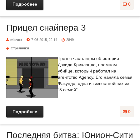
Подробнее
0
Прицел снайпера 3
mlevox
7-06-2015, 22:14
2849
Стрелялки
Третья часть игры об истории
Дэвида Крикланда, наемном
убийце, который работал на
агентство Agency. Его наняла семья
Факундо, одна из известнейших из
"5 семей".
Подробнее
0
Последняя битва: Юнион-Сити