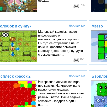
обед....
702
олобок и сундук
Логические
Меззо
Маленький колобок нашел
информацию о
местонахождении сокровищ.
Он тут же отправился на их
поиски. Давайте поможем
колобку добраться до сундука
с сокровищами....
825
сплеск красок 2
Логические
Бэбило
Интересная логическая игра
про краски. На игровом поле
расположен квадрат,
заполненный множеством клякс
разных цветов. Ваша задача -
закрасить квадрат в один
цвет....