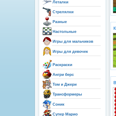
Леталки
Стрелялки
Разные
К
Настольные
Игры для мальчиков
Игры для девочек
Раскраски
Ангри берс
В
Том и Джери
Трансформеры
Соник
Супер Марио