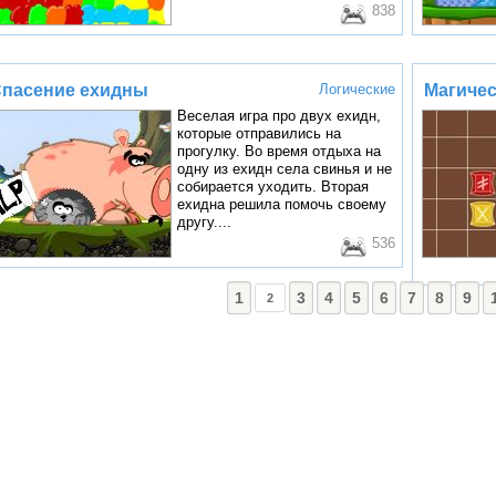
838
пасение ехидны
Логические
Магичес
Веселая игра про двух ехидн,
которые отправились на
прогулку. Во время отдыха на
одну из ехидн села свинья и не
собирается уходить. Вторая
ехидна решила помочь своему
другу....
536
1
3
4
5
6
7
8
9
2