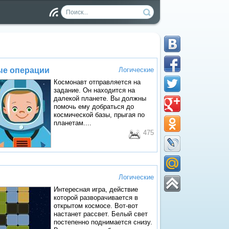
Чт
ен
ие
RS
S
ые операции
Логические
Космонавт отправляется на
задание. Он находится на
далекой планете. Вы должны
помочь ему добраться до
космической базы, прыгая по
планетам....
475
Логические
Интересная игра, действие
которой разворачивается в
открытом космосе. Вот-вот
настанет рассвет. Белый свет
постепенно поднимается снизу.