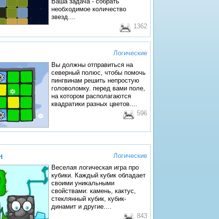
Ваша задача - собрать
необходимое количество
звезд....
1362
Логические
Вы должны отправиться на
северный полюс, чтобы помочь
пингвинам решить непростую
головоломку. перед вами поле,
на котором располагаются
квадратики разных цветов....
596
н
Логические
Веселая логическая игра про
кубики. Каждый кубик обладает
своими уникальными
свойствами: камень, кактус,
стеклянный кубик, кубик-
динамит и другие....
843