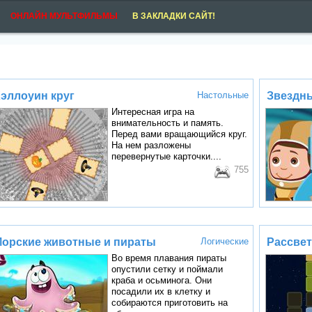
ОНЛАЙН МУЛЬТФИЛЬМЫ
В ЗАКЛАДКИ САЙТ!
эллоуин круг
Настольные
Звездн
Интересная игра на
внимательность и память.
Перед вами вращающийся круг.
На нем разложены
перевернутые карточки....
755
орские животные и пираты
Логические
Рассвет
Во время плавания пираты
опустили сетку и поймали
краба и осьминога. Они
посадили их в клетку и
собираются приготовить на