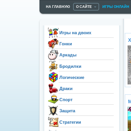
НА ГЛАВНУЮ
О САЙТЕ
ИГРЫ ОНЛАЙН
Игры на двоих
Х
Гонки
Аркады
Бродилки
Логические
Драки
Спорт
М
Защита
Стратегии